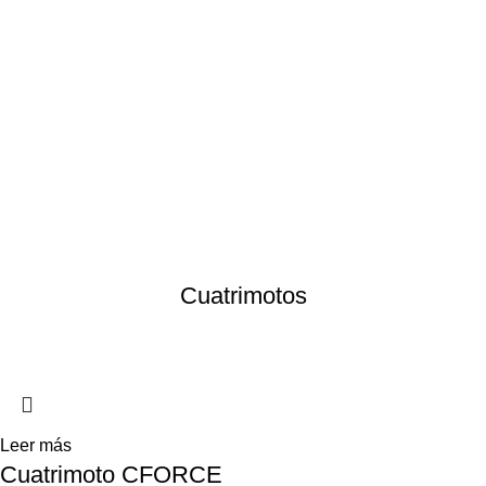
Menu
Atv
pathcross 1000
mud pro
Edición especial de la cuatrimoto clásica pathcross todo
terreno garantiza la mejor experiencia del off road, cuenta
con un poderoso motor de 1000CC y 85HP, tiene sistema
de dirección asistida EPS dinámico, para mayor control en
caminos accidentados. Este ATV fue diseñado para
circular por cualquier camino que se le presente.
Cuatrimotos
Leer más
Cuatrimoto CFORCE