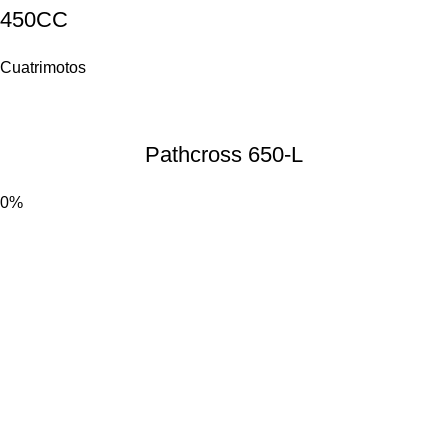
450CC
Cuatrimotos
Pathcross
650-L
0%
Guadalajara
Lòpez Mateos Sur # 2068, Guadalajara, Mexico, 45235
Tel: 33 3684 8609