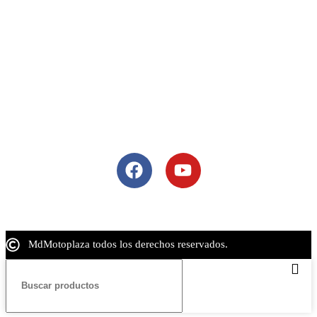
Guadalajara
Lòpez Mateos Sur # 2068, Guadalajara, Mexico, 45235
Tel: 33 3684 8609
Colima
Blvrd Camino Real 49, Jardines de las Lomas, 28014 Colima,
Col.
Tel: 33 3684 8609
Siguenos
MdMotoplaza todos los derechos reservados.