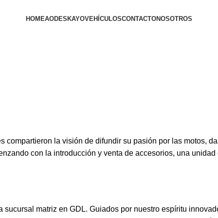
HOME
AODES
KAYO
VEHÍCULOS
CONTACTO
NOSOTROS
 compartieron la visión de difundir su pasión por las motos, da
zando con la introducción y venta de accesorios, una unidad 
ra sucursal matriz en GDL. Guiados por nuestro espíritu innova