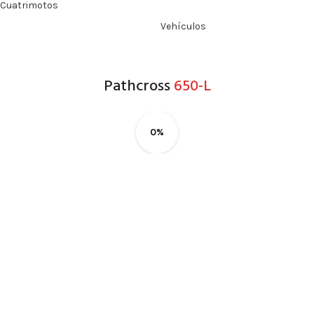
Cuatrimotos
Vehículos
Pathcross
650-L
0%
Guadalajara
Lòpez Mateos Sur # 2068, Guadalajara, Mexico, 45235