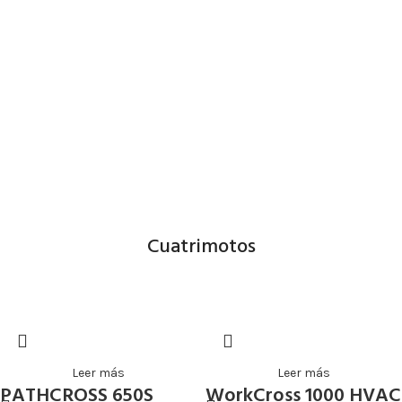
Utv workcross 1000 hvac x6
Vehículo todo terreno completamente equipado para disfrutar
de mayor confort en terrenos difíciles. Tiene un motor de 1000
CC y 71 HP, parabrisas y cabina con aire acondicionado y
desempañante para climas extremos, cuenta con caja de carga
para cumplir con cualquier trabajo necesario. Cuenta con 6
asientos y transmisión CVT.
Cuatrimotos
Leer más
Leer más
PATHCROSS 650S
WorkCross 1000 HVAC