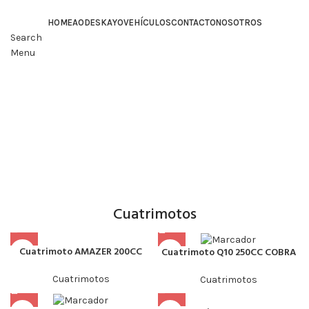
HOME
AODES
KAYO
VEHÍCULOS
CONTACTO
NOSOTROS
Search
Menu
Atv
pathcross 1000
mud pro
Edición especial de la cuatrimoto clásica pathcross todo
terreno garantiza la mejor experiencia del off road, cuenta
con un poderoso motor de 1000CC y 85HP, tiene sistema de
dirección asistida EPS dinámico, para mayor control en
caminos accidentados. Este ATV fue diseñado para circular
por cualquier camino que se le presente.
Cuatrimotos
Cuatrimoto AMAZER 200CC
Cuatrimoto Q10 250CC COBRA
Cuatrimotos
Cuatrimotos