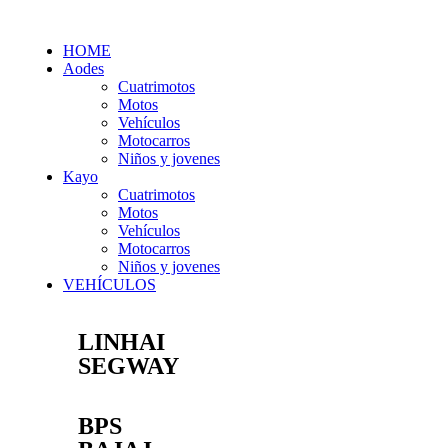
HOME
Aodes
Cuatrimotos
Motos
Vehículos
Motocarros
Niños y jovenes
Kayo
Cuatrimotos
Motos
Vehículos
Motocarros
Niños y jovenes
VEHÍCULOS
LINHAI
SEGWAY
BPS