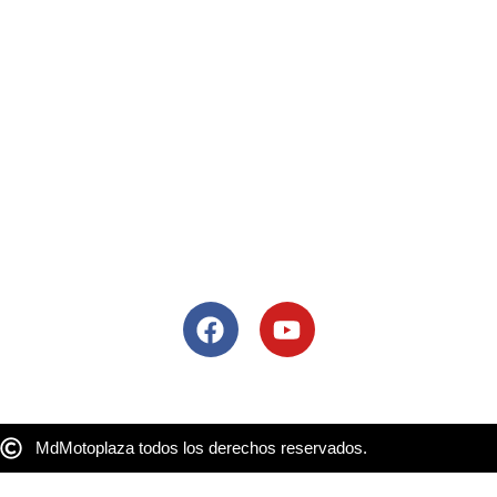
Guadalajara
Lòpez Mateos Sur # 2068, Guadalajara, Mexico, 45235
Tel: 33 3684 8609
Colima
Blvrd Camino Real 49, Jardines de las Lomas, 28014 Colima,
Col.
Tel: 33 3684 8609
Siguenos
MdMotoplaza todos los derechos reservados.