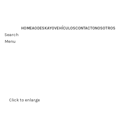
HOME
AODES
KAYO
VEHÍCULOS
CONTACTO
NOSOTROS
Search
Menu
Click to enlarge