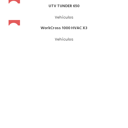
UTV TUNDER 650
Vehículos
WorkCross 1000 HVAC X3
Vehículos
Guadalajara
Lòpez Mateos Sur # 2068, Guadalajara, Mexico, 45235
Tel: 33 3684 8609
Colima
Blvrd Camino Real 49, Jardines de las Lomas, 28014 Colima,
Col.