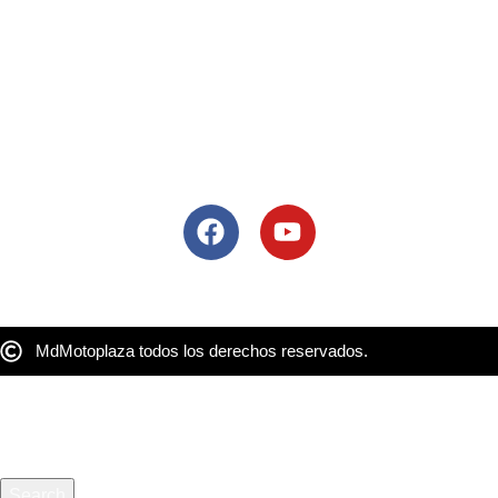
Lòpez Mateos Sur # 2068, Guadalajara, Mexico, 45235
Tel: 33 3684 8609
Colima
Blvrd Camino Real 49, Jardines de las Lomas, 28014 Colima,
Col.
Tel: 33 3684 8609
Siguenos
MdMotoplaza todos los derechos reservados.
Search