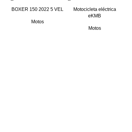
BOXER 150 2022 5 VEL
Motocicleta eléctrica
eKMB
Motos
Motos
Guadalajara
Lòpez Mateos Sur # 2068, Guadalajara, Mexico, 45235