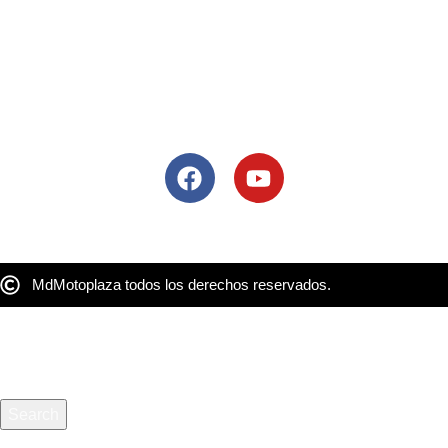
Tel: 33 3684 8609
Colima
Blvrd Camino Real 49, Jardines de las Lomas, 28014 Colima,
Col.
Tel: 33 3684 8609
Siguenos
MdMotoplaza todos los derechos reservados.
Search
Comience a escribir para ver los productos que está buscando.