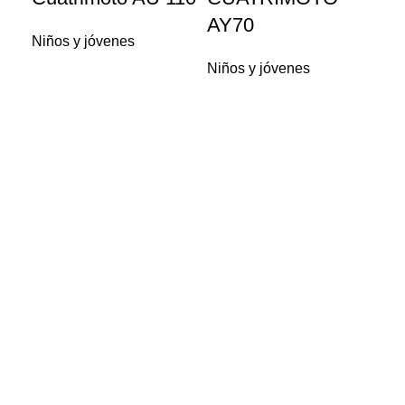
el
AY70
Niños y jóvenes
Niñ
Niños y jóvenes
Guadalajara