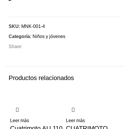
SKU:
MNK-001-4
Categoría:
Niños y jóvenes
Share:
Productos relacionados
Lee
Cu
Leer más
Leer más
Cuatrimoto AU 110
CUATRIMOTO