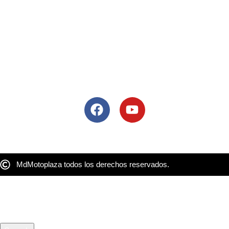
Lòpez Mateos Sur # 2068, Guadalajara, Mexico, 45235
Tel: 33 3684 8609
Colima
Blvrd Camino Real 49, Jardines de las Lomas, 28014 Colima,
Col.
Tel: 33 3684 8609
Siguenos
MdMotoplaza todos los derechos reservados.