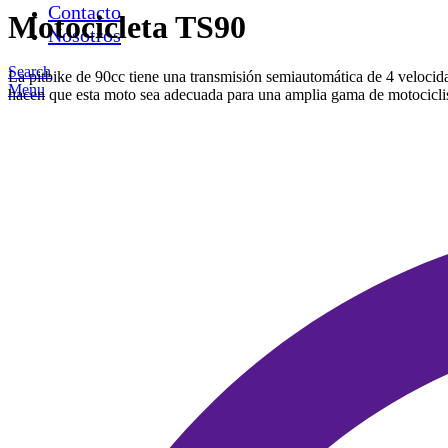
Contacto
Motocicleta TS90
Nosotros
Search
La pitbike de 90cc tiene una transmisión semiautomática de 4 velocida
Menu
hacen que esta moto sea adecuada para una amplia gama de motociclis